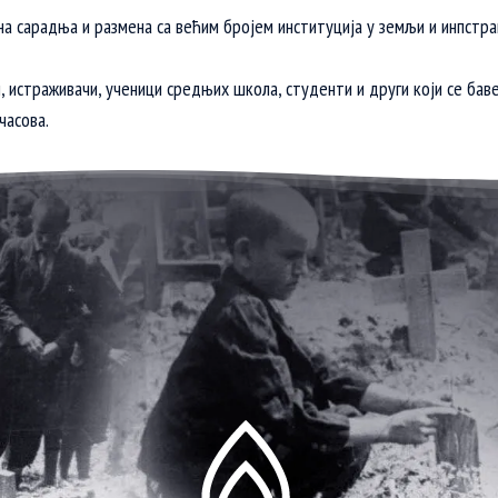
а сарадња и размена са већим бројем институција у земљи и инпстра
 истраживачи, ученици средњих школа, студенти и други који се бав
часова.