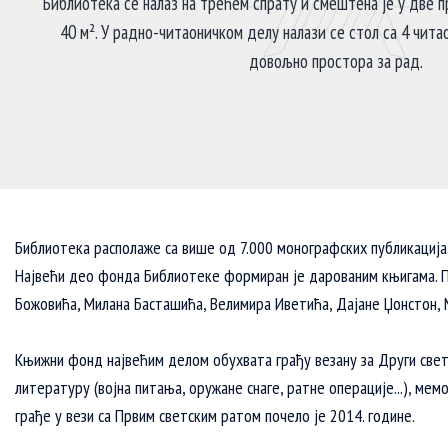
Библиотека се налаз на трећем спрату и смештена је у две п
40 м². У радно-читаоничком делу налази се стол са 4 чита
довољно простора за рад.
Библиотека располаже са више од 7.000 монографских публикација.
Највећи део фонда Библиотеке формиран је дарованим књигама. По
Божовића, Милана Басташића, Велимира Иветића, Дајане Џонстон, 
Књижни фонд највећим делом обухвата грађу везану за Други светс
литературу (војна питања, оружане снаге, ратне операције...), ме
грађе у вези са Првим светским ратом почело је 2014. године.