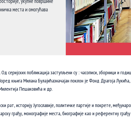
росторије, укупне површине
оничка места и омогућава
 Од серијских побликација заступљени су : часописи, зборници и годи
ред књига Милана Булајићазначајан поклон је Фонд Драгоја Лукића,
Милентија Пешаковића и др.
ки рат, историју Југославије, политичке партије и покрете, међунаро
моарску грађу, монографије места, биографије као и референтну грађ