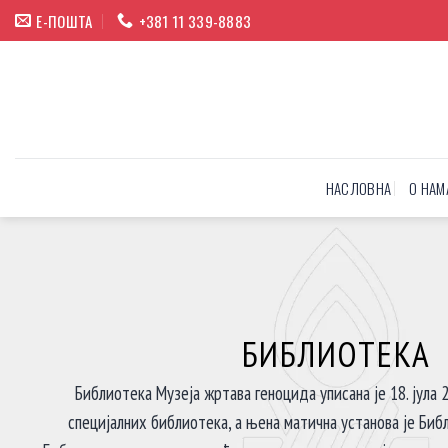
Прескочи
Е-ПОШТА
+381 11 339-8883
на
садржај
НАСЛОВНА
О НАМ
БИБЛИОТЕКА
Библиотека Музеја жртава геноцида уписана је 18. јула 2
специјалних библиотека, а њена матична установа је Биб