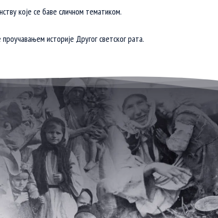
нству које се баве сличном тематиком.
е проучавањем историје Другог светског рата.