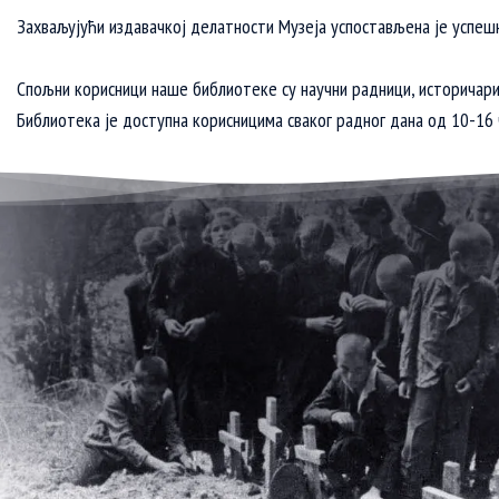
Захваљујући издавачкој делатности Музеја успостављена је успешн
Спољни корисници наше библиотеке су научни радници, историчари,
Библиотека је доступна корисницима сваког радног дана од 10-16 