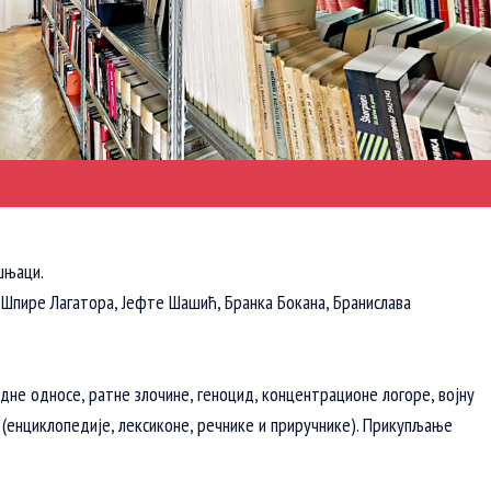
шњаци.
 Шпире Лагатора, Јефте Шашић, Бранка Бокана, Бранислава
дне односе, ратне злочине, геноцид, концентрационе логоре, војну
у (енциклопедије, лексиконе, речнике и приручнике). Прикупљање