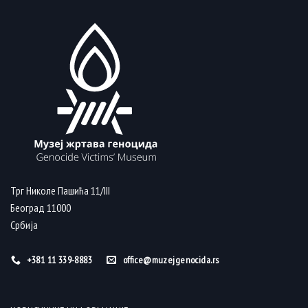
Трг Николе Пашића 11/III
Београд 11000
Србија
+381 11 339-8883
office@muzejgenocida.rs