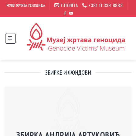
Прескочи
Е-ПОШТА
+381 11 339-8883
МУЗЕЈ ЖРТАВА ГЕНОЦИДА
на
садржај
ЗБИРКЕ И ФОНДОВИ
ЗБИРКА АНДРИЈА АРТУКОВИЋ