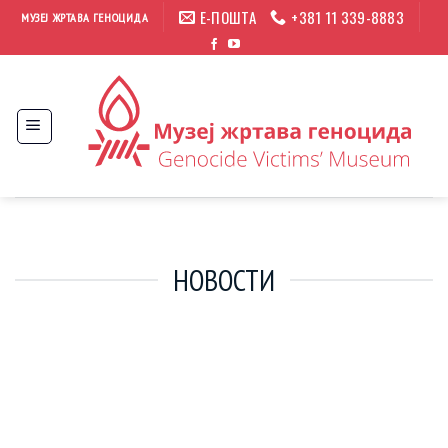
Прескочи
Е-ПОШТА
+381 11 339-8883
МУЗЕЈ ЖРТАВА ГЕНОЦИДА
на
садржај
НОВОСТИ