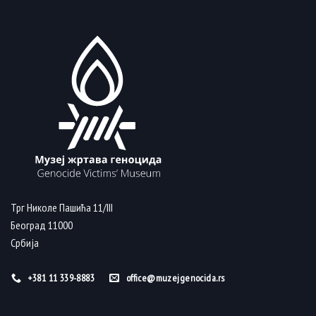
Трг Николе Пашића 11/III
Београд 11000
Србија
+381 11 339-8883
office@muzejgenocida.rs