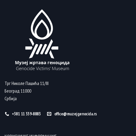
Трг Николе Пашића 11/III
Београд 11000
Србија
+381 11 339-8883
office@muzejgenocida.rs