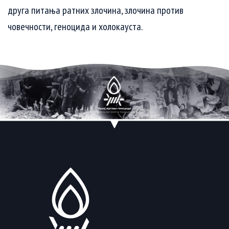
друга питања ратних злочина, злочина против
човечности, геноцида и холокауста.