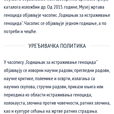
каталога изложбии др. Од 2015. године, Музеј жртава
геноцида објављује часопис „Годишњак за истраживање
геноцида“. Часопис се објављује једном годишње, а по
потреби и чешће.
УРЕЂИВАЧКА ПОЛИТИКА
У часопису „Годишњак за истраживање геноцида“
објављују се изворни научни радови, прегледни радови,
научне критике, полемике и осврти, излагања са
научних скупова, стручни радови, прикази књига или
периодика из области истраживања геноцида,
холокауста, злочина против човечности, ратних злочина,
као и културе сећања на жртве ратних страдања.