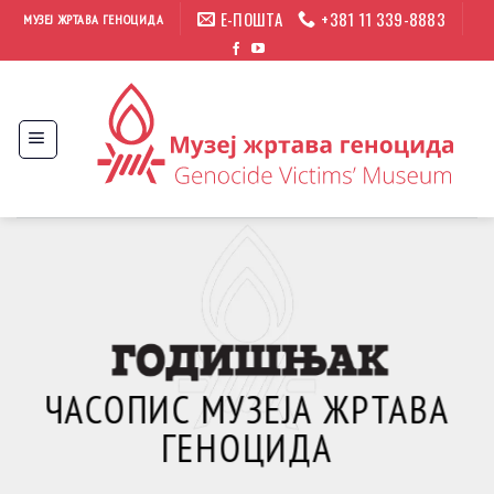
Прескочи
Е-ПОШТА
+381 11 339-8883
МУЗЕЈ ЖРТАВА ГЕНОЦИДА
на
садржај
ЧАСОПИС МУЗЕЈА ЖРТАВА
ГЕНОЦИДА