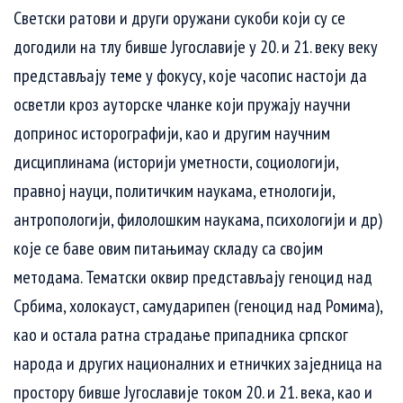
Светски ратови и други оружани сукоби који су се
догодили на тлу бивше Југославије у 20. и 21. веку веку
представљају теме у фокусу, које часопис настоји да
осветли кроз ауторске чланке који пружају научни
допринос исторографији, као и другим научним
дисциплинама (историји уметности, социологији,
правној науци, политичким наукама, етнологији,
антропологији, филолошким наукама, психологији и др)
које се баве овим питањимау складу са својим
методама. Тематски оквир представљају геноцид над
Србима, холокауст, самударипен (геноцид над Ромима),
као и остала ратна страдање припадника српског
народа и других националних и етничких заједница на
простору бивше Југославије током 20. и 21. века, као и