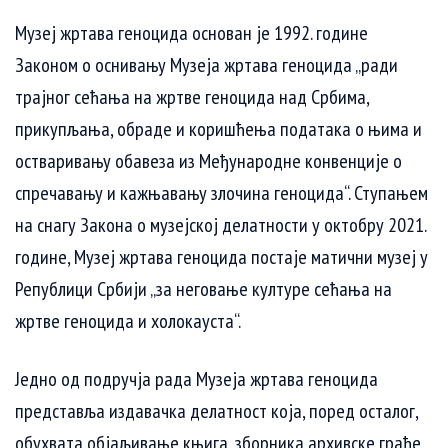
Музеј жртава геноцида основан је 1992. године
Законом о оснивању Музеја жртава геноцида „ради
трајног сећања на жртве геноцида над Србима,
прикупљања, обраде и коришћења података о њима и
остваривању обавеза из Међународне конвенције о
спречавању и кажњавању злочина геноцида“. Ступањем
на снагу Закона о музејској делатности у октобру 2021.
године, Музеј жртава геноцида постаје матични музеј у
Републици Србији „за неговање културе сећања на
жртве геноцида и холокауста“.
Једно од подручја рада Музеја жртава геноцида
представља издавачка делатност која, поред осталог,
обухвата објаљивање књига, зборника архивске грађе,