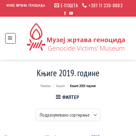
Прескочи
Е-ПОШТА
+381 11 339-8883
МУЗЕЈ ЖРТАВА ГЕНОЦИДА
на
садржај
Књиге 2019. године
Почетна
/
Књиге
/
Књиге 2019. године
ФИЛТЕР