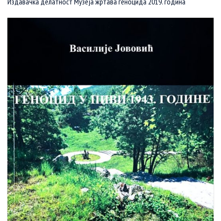
Издавачка делатност Музеја жртава геноцида 2019. година