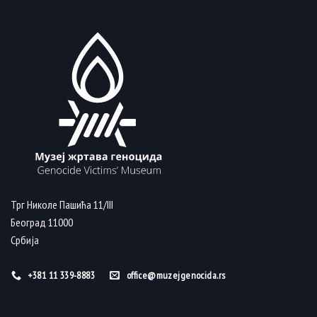
Трг Николе Пашића 11/III
Београд 11000
Србија
+381 11 339-8883
office@muzejgenocida.rs