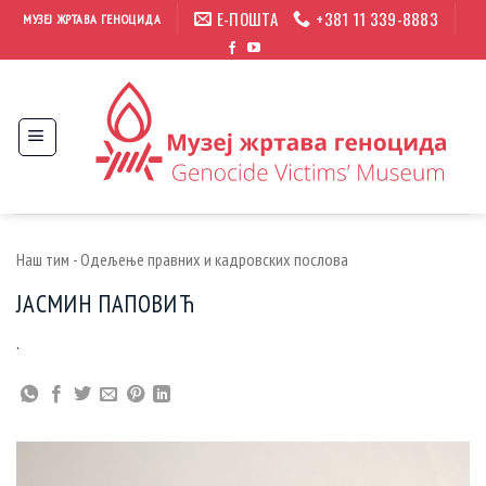
Прескочи
Е-ПОШТА
+381 11 339-8883
МУЗЕЈ ЖРТАВА ГЕНОЦИДА
на
садржај
Наш тим - Одељење правних и кадровских послова
ЈАСМИН ПАПОВИЋ
.