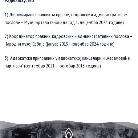
Радно искуство
1) Дипломирани правник за правне, кадровске и административне
послове – Музеј жртава геноцида (од 1. децембра 2024. године)
2) Координатор правних, кадровских и административних послова –
Народни музеј Србије (јануар 2015 -новембар 2024. године)
3) Адвокатски приправних у адвокатској канцеларији „Аврамовић и
партнери“ (септембар 2011. – октобар 2013. године)