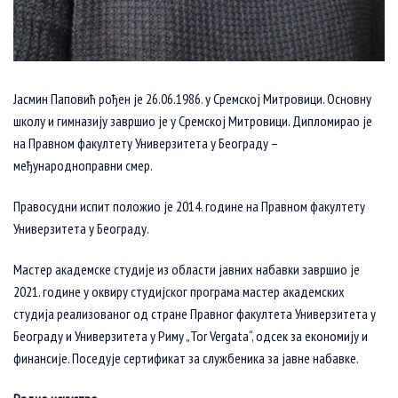
Јасмин Паповић рођен је 26.06.1986. у Сремској Митровици. Основну
школу и гимназију завршио је у Сремској Митровици. Дипломирао је
на Правном факултету Универзитета у Београду –
међународноправни смер.
Правосудни испит положио је 2014. године на Правном факултету
Универзитета у Београду.
Мастер академске студије из области јавних набавки завршио је
2021. године у оквиру студијског програма мастер академских
студија реализованог од стране Правног факултета Универзитета у
Београду и Универзитета у Риму „Tor Vergata“, одсек за економију и
финансије. Поседује сертификат за службеника за јавне набавке.