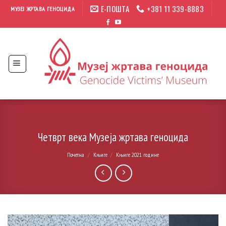
Прескочи
Е-ПОШТА
+381 11 339-8883
МУЗЕЈ ЖРТАВА ГЕНОЦИДА
на
садржај
Четврт века Музеја жртава геноцида
Почетна
/
Књиге
/
Књиге 2021. године