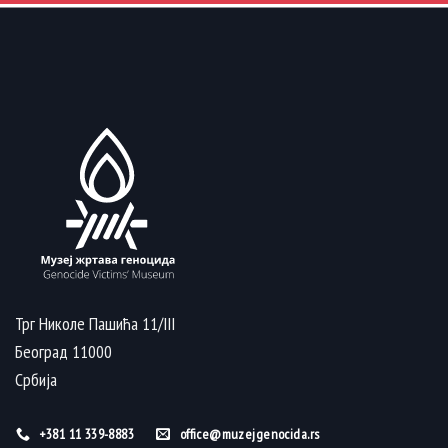
Трг Николе Пашића 11/III
Београд 11000
Србија
+381 11 339-8883
office@muzejgenocida.rs