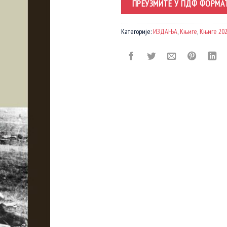
ПРЕУЗМИТЕ У ПДФ ФОРМА
Категорије:
ИЗДАЊА
,
Књиге
,
Књиге 202