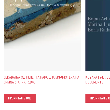
СЕЌАВАЊА ОД ПЕПЕЛТА НАРОДНА БИБЛИОТЕКА НА
KOZARA 1942 : 
СРБИЈА 6. АПРИЛ 1941
DOCUMENTS
ПРОЧИТАЈТЕ ЈОШ
ПРОЧИТАЈТЕ Ј