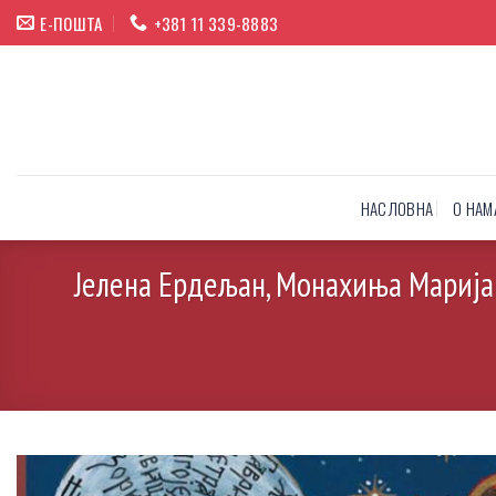
Прескочи
Е-ПОШТА
+381 11 339-8883
на
садржај
НАСЛОВНА
О НАМ
Јелена Ердељан, Монахиња Марија: