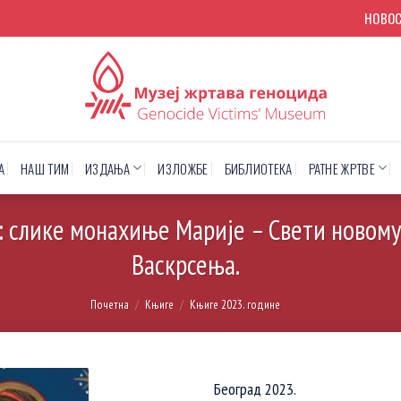
НОВО
А
НАШ ТИМ
ИЗДАЊА
ИЗЛОЖБЕ
БИБЛИОТЕКА
РАТНЕ ЖРТВЕ
 слике монахиње Марије – Свети новому
Васкрсења.
Почетна
/
Књиге
/
Књиге 2023. године
Београд 2023.