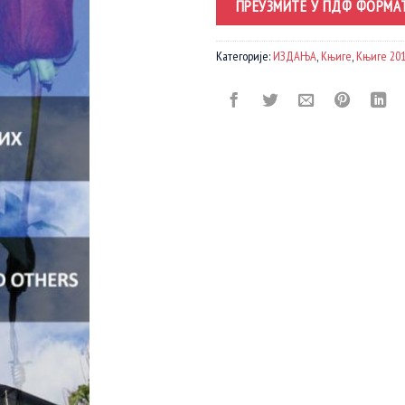
ПРЕУЗМИТЕ У ПДФ ФОРМА
Категорије:
ИЗДАЊА
,
Књиге
,
Књиге 201