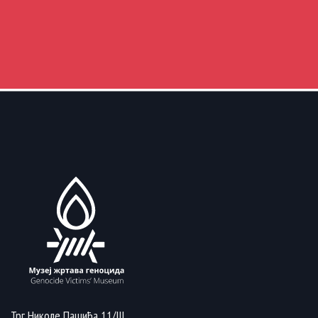
Трг Николе Пашића 11/III