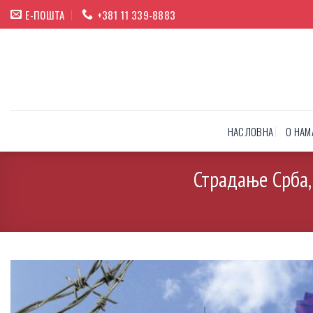
Прескочи
Е-ПОШТА
+381 11 339-8883
на
садржај
НАСЛОВНА
О НАМ
Страдање Срба, 