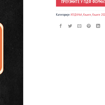
ПРЕУЗМИТЕ У ПДФ ФОРМА
Категорије:
ИЗДАЊА
,
Књиге
,
Књиге 202