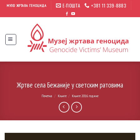
Прескочи
Е-ПОШТА
+381 11 339-8883
МУЗЕЈ ЖРТАВА ГЕНОЦИДА
на
садржај
Жртве села Бежаније у светским ратовима
Почетна
/
Књиге
/
Књиге 2016. године