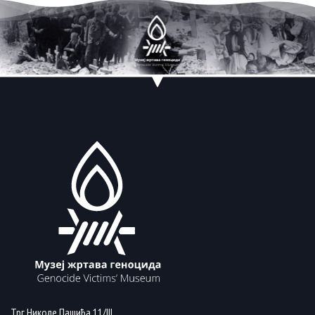
Трг Николе Пашића 11/III