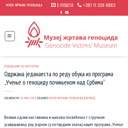
Прескочи
Е-ПОШТА
+381 11 339-8883
МУЗЕЈ ЖРТАВА ГЕНОЦИДА
на
садржај
ИЗДВАЈАМО ИЗ АКТУЕЛНО
Одржана једанаеста по реду обука из програма
„Учење о геноциду почињеном над Србима“
ОБЈАВЉЕНО
26. МАЈ 2026.
ОБЈАВИО
МУЗЕЈ ЖРТАВА ГЕНОЦИДА БЕОГРАД
Велики одзив наставника и њихова посвећеност стручном
усавршавању још једном су потврдили значај нашег програма „Учење