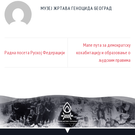
МУЗЕЈ ЖРТАВА ГЕНОЦИДА БЕОГРАД
Мапе пута за демократску
Радна посета Руској Федерацији
кохабитацију и образовање о
људским правима