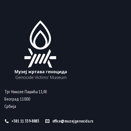
Трг Николе Пашића 11/III
Београд 11000
Србија
+381 11 339-8883
office@muzejgenocida.rs