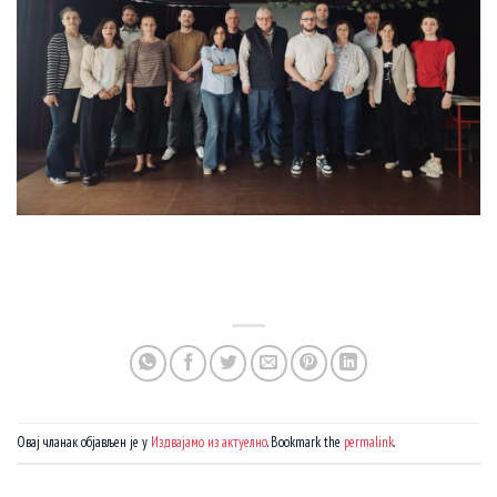
Овај чланак објављен је у
Издвајамо из актуелно
. Bookmark the
permalink
.