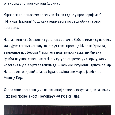
о геноциду почињеном над Србима“.
Управо зато данас смо посетили Чачак, где је у просторијама ОШ
,,Милица Павловић” одржана једанаеста по реду обука из овог
програма.
Наставници из образовних установа источне Србије имали су прилику
да чују излагања истакнутих стручњака: проф. др Милоша Хрњаза,
ванредног професора Факултета политичких наука, др Милана
Гулића, научног саветника у Институту за савремену историју, као и
колега из Музеја жртава геноцида — Јасмине Тутуновић Трифунов, др
Ненада Антонијевића, Гавра Буразора, Биљане Марцојевић и др
Милице Карић.
Хвала свим наставницима на активној размени искустава, питањима и
искреној посвећености неговању културе сећања.