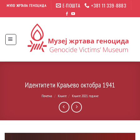
Прескочи
Е-ПОШТА
+381 11 339-8883
МУЗЕЈ ЖРТАВА ГЕНОЦИДА
на
садржај
Идентитети Краљево октобра 1941
Почетна
/
Књиге
/
Књиге 2021. године