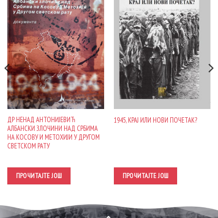
ДР НЕНАД АНТОНИЈЕВИЋ
1945, КРАЈ ИЛИ НОВИ ПОЧЕТАК?
АЛБАНСКИ ЗЛОЧИНИ НАД СРБИМА
НА КОСОВУ И МЕТОХИЈИ У ДРУГОМ
СВЕТСКОМ РАТУ
ПРОЧИТАЈТЕ ЈОШ
ПРОЧИТАЈТЕ ЈОШ